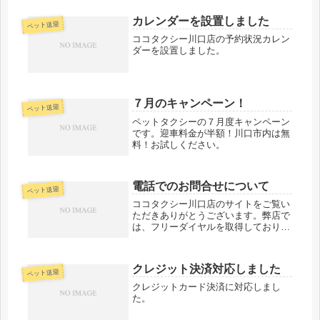
カレンダーを設置しました
ペット送迎
ココタクシー川口店の予約状況カレン
ダーを設置しました。
７月のキャンペーン！
ペット送迎
ペットタクシーの７月度キャンペーン
です。迎車料金が半額！川口市内は無
料！お試しください。
電話でのお問合せについて
ペット送迎
ココタクシー川口店のサイトをご覧い
ただきありがとうございます。弊店で
は、フリーダイヤルを取得しており、
お気軽にお問い合わせいただけます。
しかしながら、運行中には応答できな
い事が多々ありまして、番号非通知の
クレジット決済対応しました
ペット送迎
お客様へ折り返せないことがありま
す。...
クレジットカード決済に対応しまし
た。